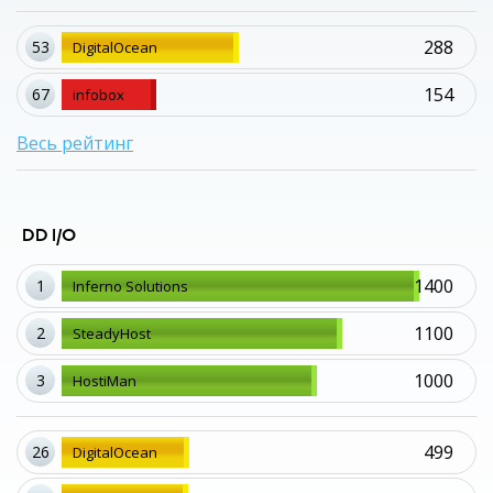
288
53
DigitalOcean
154
67
infobox
Весь рейтинг
DD I/O
1400
1
Inferno Solutions
1100
2
SteadyHost
1000
3
HostiMan
499
26
DigitalOcean