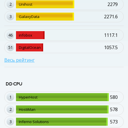
2279
2
Unihost
2271.6
3
GalaxyData
1117.1
46
infobox
1057.5
51
DigitalOcean
Весь рейтинг
DD CPU
580
1
HyperHost
578
2
HostiMan
573
3
Inferno Solutions