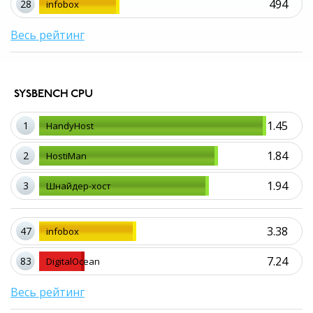
494
28
infobox
Весь рейтинг
SYSBENCH CPU
1.45
1
HandyHost
1.84
2
HostiMan
1.94
3
Шнайдер-хост
3.38
47
infobox
7.24
83
DigitalOcean
Весь рейтинг