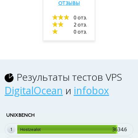
ОТЗЫВЫ
0 отз.
2 отз.
0 отз.
Результаты тестов VPS
DigitalOcean
и
infobox
UNIXBENCH
3634.6
1
Hostzealot