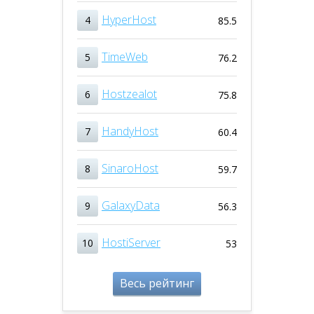
HyperHost
4
85.5
TimeWeb
5
76.2
Hostzealot
6
75.8
HandyHost
7
60.4
SinaroHost
8
59.7
GalaxyData
9
56.3
HostiServer
10
53
Весь рейтинг