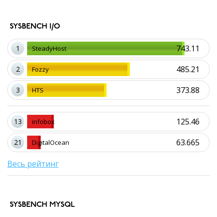
SYSBENCH I/O
743.11
1
SteadyHost
485.21
2
Fozzy
373.88
3
HTS
125.46
13
infobox
63.665
21
DigitalOcean
Весь рейтинг
SYSBENCH MYSQL