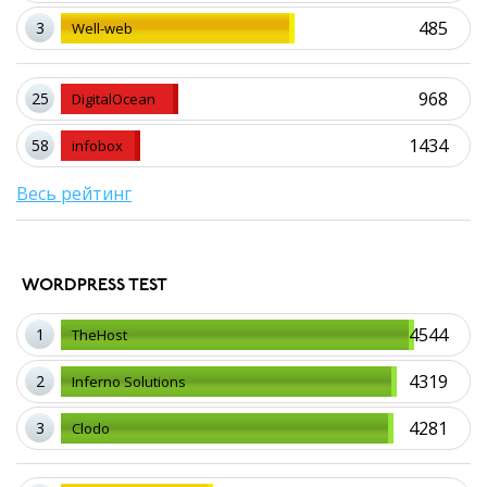
485
3
Well-web
968
25
DigitalOcean
1434
58
infobox
Весь рейтинг
WORDPRESS TEST
4544
1
TheHost
4319
2
Inferno Solutions
4281
3
Clodo