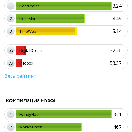
3.24
1
Hostzealot
4.49
2
HostiMan
5.14
3
TimeWeb
32.26
65
DigitalOcean
53.37
79
infobox
Весь рейтинг
КОМПИЛЯЦИЯ MYSQL
321
1
HandyHost
467
2
Morene.host