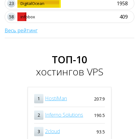
1958
23
DigitalOcean
409
58
infobox
Весь рейтинг
ТОП-10
хостингов VPS
HostiMan
1
207.9
Inferno Solutions
2
190.5
2cloud
3
93.5