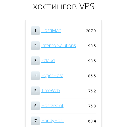
хостингов VPS
HostiMan
1
207.9
Inferno Solutions
2
190.5
2cloud
3
93.5
HyperHost
4
85.5
TimeWeb
5
76.2
Hostzealot
6
75.8
HandyHost
7
60.4