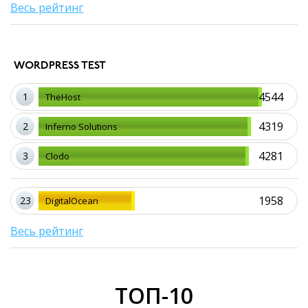
Весь рейтинг
WORDPRESS TEST
4544
1
TheHost
4319
2
Inferno Solutions
4281
3
Clodo
1958
23
DigitalOcean
Весь рейтинг
ТОП-10