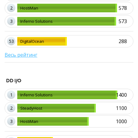
578
2
HostiMan
573
3
Inferno Solutions
288
53
DigitalOcean
Весь рейтинг
DD I/O
1400
1
Inferno Solutions
1100
2
SteadyHost
1000
3
HostiMan