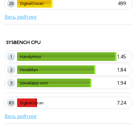
499
26
DigitalOcean
Весь рейтинг
SYSBENCH CPU
1.45
1
HandyHost
1.84
2
HostiMan
1.94
3
Шнайдер-хост
7.24
83
DigitalOcean
Весь рейтинг