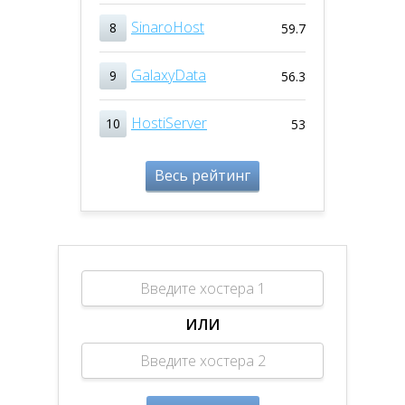
SinaroHost
8
59.7
GalaxyData
9
56.3
HostiServer
10
53
Весь рейтинг
ИЛИ