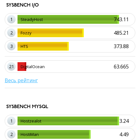
SYSBENCH I/O
743.11
1
SteadyHost
485.21
2
Fozzy
373.88
3
HTS
63.665
21
DigitalOcean
Весь рейтинг
SYSBENCH MYSQL
3.24
1
Hostzealot
4.49
2
HostiMan