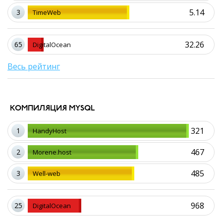
5.14
3
TimeWeb
32.26
65
DigitalOcean
Весь рейтинг
КОМПИЛЯЦИЯ MYSQL
321
1
HandyHost
467
2
Morene.host
485
3
Well-web
968
25
DigitalOcean