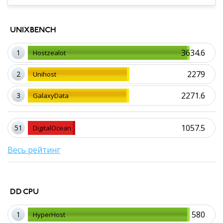
UNIXBENCH
3634.6
1
Hostzealot
2279
2
Unihost
2271.6
3
GalaxyData
1057.5
51
DigitalOcean
Весь рейтинг
DD CPU
580
1
HyperHost