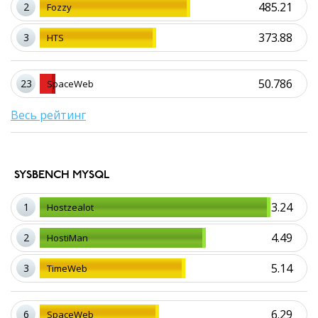
485.21
2
Fozzy
373.88
3
HTS
50.786
23
SpaceWeb
Весь рейтинг
SYSBENCH MYSQL
3.24
1
Hostzealot
4.49
2
HostiMan
5.14
3
TimeWeb
6.29
6
SpaceWeb