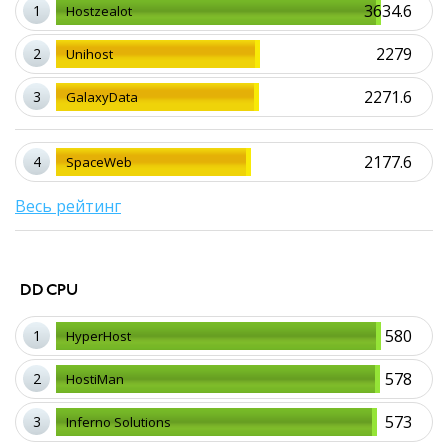
3634.6
1
Hostzealot
2279
2
Unihost
2271.6
3
GalaxyData
2177.6
4
SpaceWeb
Весь рейтинг
DD CPU
580
1
HyperHost
578
2
HostiMan
573
3
Inferno Solutions