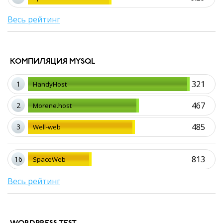
Весь рейтинг
КОМПИЛЯЦИЯ MYSQL
321
1
HandyHost
467
2
Morene.host
485
3
Well-web
813
16
SpaceWeb
Весь рейтинг