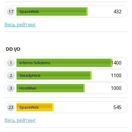
432
17
SpaceWeb
Весь рейтинг
DD I/O
1400
1
Inferno Solutions
1100
2
SteadyHost
1000
3
HostiMan
545
23
SpaceWeb
Весь рейтинг