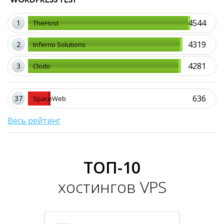
WORDPRESS TEST
4544
1
TheHost
4319
2
Inferno Solutions
4281
3
Clodo
636
37
SpaceWeb
Весь рейтинг
ТОП-10
хостингов VPS