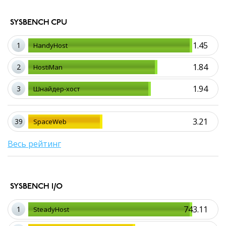
SYSBENCH CPU
1.45
1
HandyHost
1.84
2
HostiMan
1.94
3
Шнайдер-хост
3.21
39
SpaceWeb
Весь рейтинг
SYSBENCH I/O
743.11
1
SteadyHost