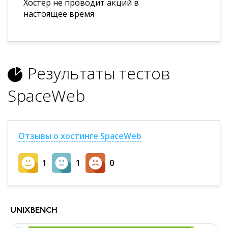
Хостер не проводит акций в
настоящее время
Результаты тестов
SpaceWeb
Отзывы о хостинге SpaceWeb
1
1
0
UNIXBENCH