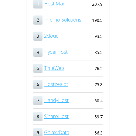
HostiMan
1
207.9
Inferno Solutions
2
190.5
2cloud
3
93.5
HyperHost
4
85.5
TimeWeb
5
76.2
Hostzealot
6
75.8
HandyHost
7
60.4
SinaroHost
8
59.7
GalaxyData
9
56.3