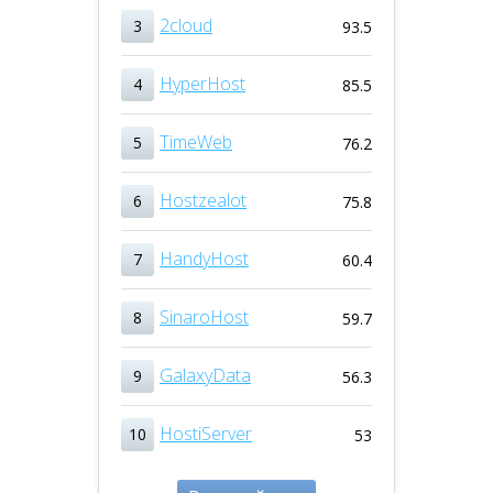
2cloud
3
93.5
HyperHost
4
85.5
TimeWeb
5
76.2
Hostzealot
6
75.8
HandyHost
7
60.4
SinaroHost
8
59.7
GalaxyData
9
56.3
HostiServer
10
53