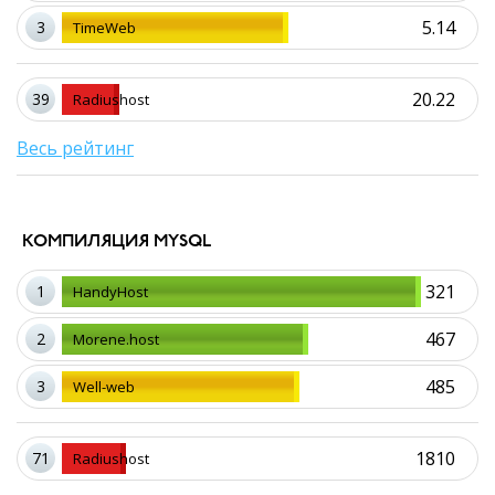
5.14
3
TimeWeb
20.22
39
Radiushost
Весь рейтинг
КОМПИЛЯЦИЯ MYSQL
321
1
HandyHost
467
2
Morene.host
485
3
Well-web
1810
71
Radiushost