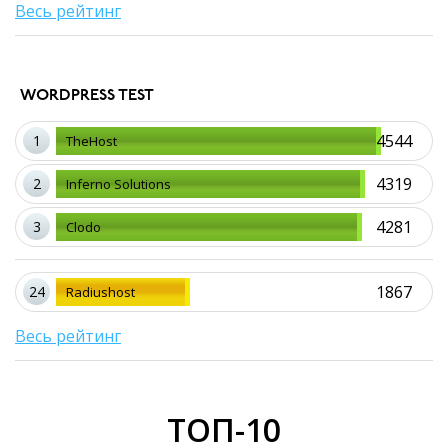
Весь рейтинг
WORDPRESS TEST
4544
1
TheHost
4319
2
Inferno Solutions
4281
3
Clodo
1867
24
Radiushost
Весь рейтинг
ТОП-10