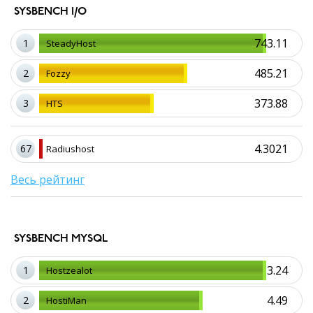
SYSBENCH I/O
743.11
1
SteadyHost
485.21
2
Fozzy
373.88
3
HTS
4.3021
67
Radiushost
Весь рейтинг
SYSBENCH MYSQL
3.24
1
Hostzealot
4.49
2
HostiMan