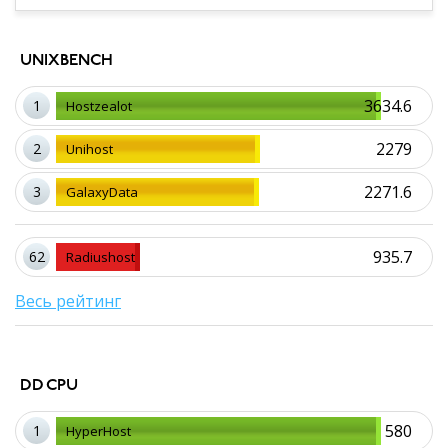
UNIXBENCH
3634.6
1
Hostzealot
2279
2
Unihost
2271.6
3
GalaxyData
935.7
62
Radiushost
Весь рейтинг
DD CPU
580
1
HyperHost