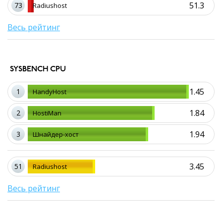
51.3
73
Radiushost
Весь рейтинг
SYSBENCH CPU
1.45
1
HandyHost
1.84
2
HostiMan
1.94
3
Шнайдер-хост
3.45
51
Radiushost
Весь рейтинг