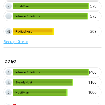
578
2
HostiMan
573
3
Inferno Solutions
309
48
Radiushost
Весь рейтинг
DD I/O
1400
1
Inferno Solutions
1100
2
SteadyHost
1000
3
HostiMan