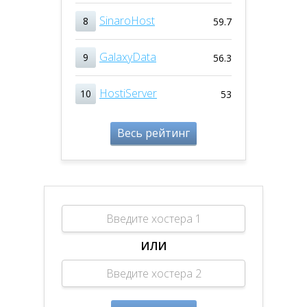
SinaroHost
8
59.7
GalaxyData
9
56.3
HostiServer
10
53
Весь рейтинг
ИЛИ