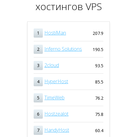
хостингов VPS
HostiMan
1
207.9
Inferno Solutions
2
190.5
2cloud
3
93.5
HyperHost
4
85.5
TimeWeb
5
76.2
Hostzealot
6
75.8
HandyHost
7
60.4