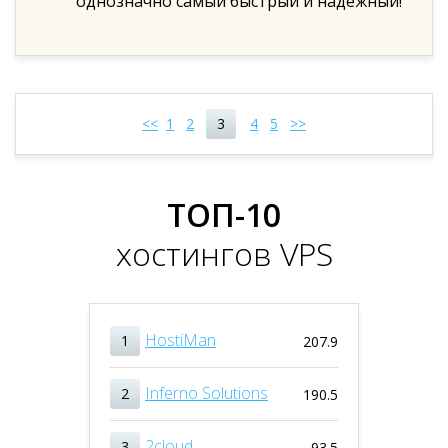
однозначно самый быстрый и надёжный!
<<
1
2
3
4
5
>>
ТОП-10
хостингов VPS
HostiMan
1
207.9
Inferno Solutions
2
190.5
2cloud
3
93.5