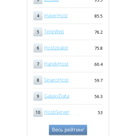
HyperHost
4
85.5
TimeWeb
5
76.2
Hostzealot
6
75.8
HandyHost
7
60.4
SinaroHost
8
59.7
GalaxyData
9
56.3
HostiServer
10
53
Весь рейтинг