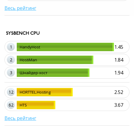
Весь рейтинг
SYSBENCH CPU
1.45
1
HandyHost
1.84
2
HostiMan
1.94
3
Шнайдер-хост
2.52
12
HORTTEL.Hosting
3.67
62
HTS
Весь рейтинг