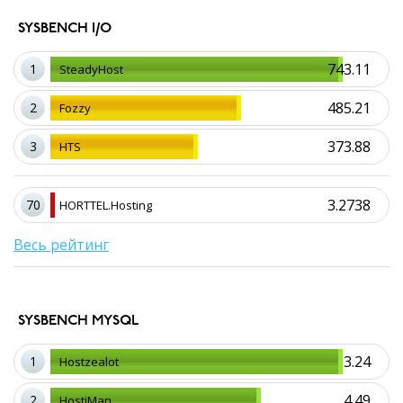
SYSBENCH I/O
743.11
1
SteadyHost
485.21
2
Fozzy
373.88
3
HTS
3.2738
70
HORTTEL.Hosting
Весь рейтинг
SYSBENCH MYSQL
3.24
1
Hostzealot
4.49
2
HostiMan