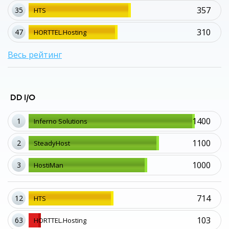
357
35
HTS
310
47
HORTTEL.Hosting
Весь рейтинг
DD I/O
1400
1
Inferno Solutions
1100
2
SteadyHost
1000
3
HostiMan
714
12
HTS
103
63
HORTTEL.Hosting