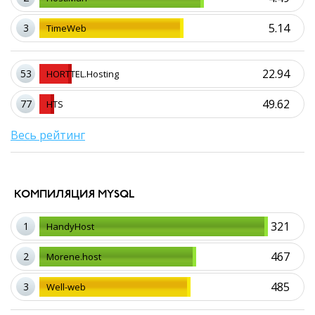
5.14
3
TimeWeb
22.94
53
HORTTEL.Hosting
49.62
77
HTS
Весь рейтинг
КОМПИЛЯЦИЯ MYSQL
321
1
HandyHost
467
2
Morene.host
485
3
Well-web