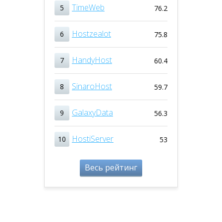
TimeWeb
5
76.2
Hostzealot
6
75.8
HandyHost
7
60.4
SinaroHost
8
59.7
GalaxyData
9
56.3
HostiServer
10
53
Весь рейтинг