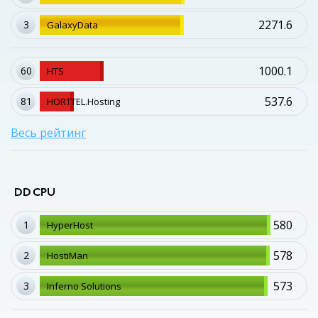
2271.6
3
GalaxyData
1000.1
60
HTS
537.6
81
HORTTEL.Hosting
Весь рейтинг
DD CPU
580
1
HyperHost
578
2
HostiMan
573
3
Inferno Solutions