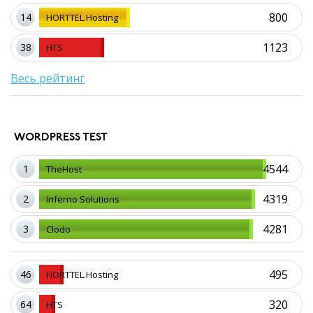
800
14
HORTTEL.Hosting
1123
38
HTS
Весь рейтинг
WORDPRESS TEST
4544
1
TheHost
4319
2
Inferno Solutions
4281
3
Clodo
495
46
HORTTEL.Hosting
320
64
HTS