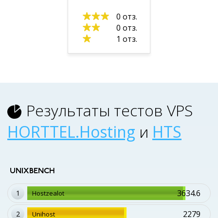
0 отз.
0 отз.
1 отз.
Результаты тестов VPS
HORTTEL.Hosting
и
HTS
UNIXBENCH
3634.6
1
Hostzealot
2279
2
Unihost