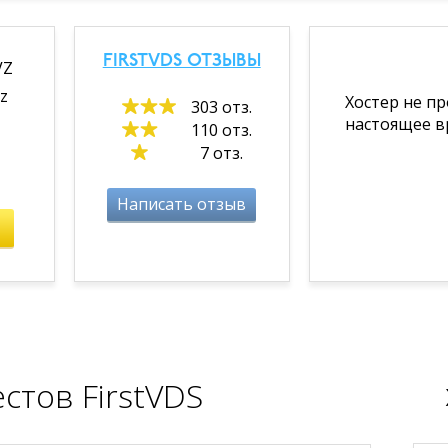
FIRSTVDS ОТЗЫВЫ
VZ
z
Хостер не п
303 отз.
настоящее в
110 отз.
7 отз.
Написать отзыв
стов FirstVDS