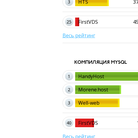
HTS
3
3
FirstVDS
4
25
Весь рейтинг
КОМПИЛЯЦИЯ MYSQL
HandyHost
1
Morene.host
2
Well-web
3
FirstVDS
40
Весь рейтинг