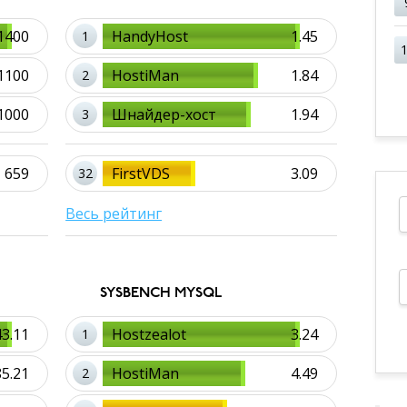
1400
HandyHost
1.45
1
1100
HostiMan
1.84
2
1000
Шнайдер-хост
1.94
3
659
FirstVDS
3.09
32
Весь рейтинг
SYSBENCH MYSQL
43.11
Hostzealot
3.24
1
85.21
HostiMan
4.49
2