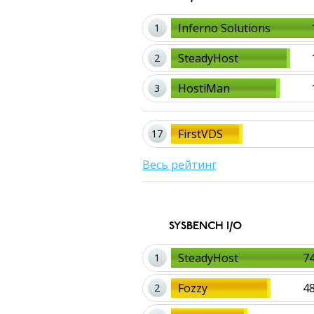
Inferno Solutions
1
SteadyHost
2
HostiMan
3
FirstVDS
17
Весь рейтинг
SYSBENCH I/O
SteadyHost
7
1
Fozzy
4
2