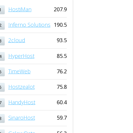
HostiMan
207.9
1
Inferno Solutions
190.5
2
2cloud
93.5
3
HyperHost
85.5
4
TimeWeb
76.2
5
Hostzealot
75.8
6
HandyHost
60.4
7
SinaroHost
59.7
8