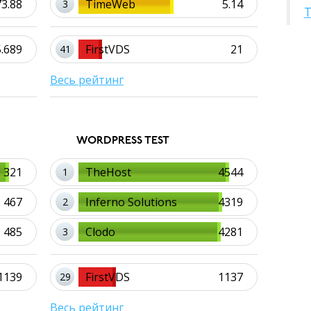
73.88
TimeWeb
5.14
3
T
5.689
FirstVDS
21
41
Весь рейтинг
WORDPRESS TEST
321
TheHost
4544
1
467
Inferno Solutions
4319
2
485
Clodo
4281
3
1139
FirstVDS
1137
29
Весь рейтинг