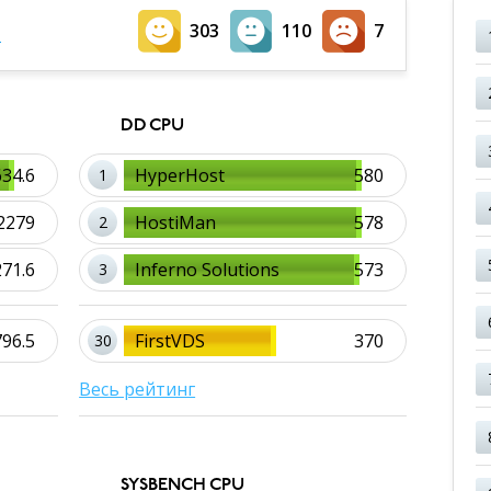
S
303
110
7
DD CPU
634.6
HyperHost
580
1
2279
HostiMan
578
2
271.6
Inferno Solutions
573
3
796.5
FirstVDS
370
30
Весь рейтинг
SYSBENCH CPU