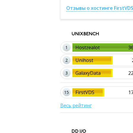
Отзывы о хостинге FirstVD
UNIXBENCH
Hostzealot
3
1
Unihost
2
GalaxyData
2
3
FirstVDS
1
15
Весь рейтинг
DD I/O