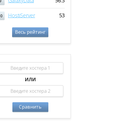
GalaxyData
56.3
9
HostiServer
53
10
Весь рейтинг
ИЛИ
Сравнить