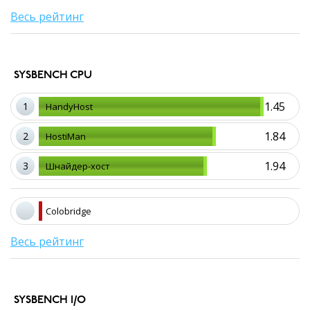
Весь рейтинг
SYSBENCH CPU
1.45
1
HandyHost
1.84
2
HostiMan
1.94
3
Шнайдер-хост
Colobridge
Весь рейтинг
SYSBENCH I/O