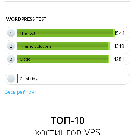
WORDPRESS TEST
4544
1
TheHost
4319
2
Inferno Solutions
4281
3
Clodo
Colobridge
Весь рейтинг
ТОП-10
хостингов VPS