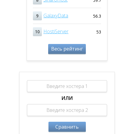
59.7
GalaxyData
9
56.3
HostiServer
10
53
Весь рейтинг
ИЛИ
Сравнить