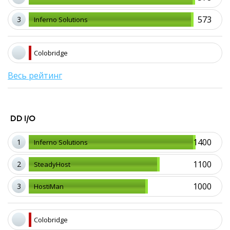
573
3
Inferno Solutions
Colobridge
Весь рейтинг
DD I/O
1400
1
Inferno Solutions
1100
2
SteadyHost
1000
3
HostiMan
Colobridge