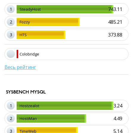
743.11
1
SteadyHost
485.21
2
Fozzy
373.88
3
HTS
Colobridge
Весь рейтинг
SYSBENCH MYSQL
3.24
1
Hostzealot
4.49
2
HostiMan
5.14
3
TimeWeb