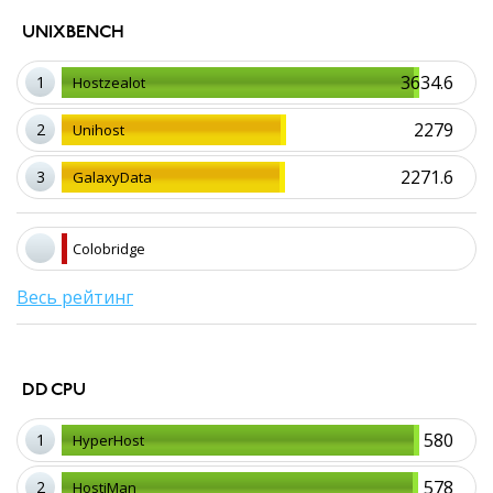
UNIXBENCH
3634.6
1
Hostzealot
2279
2
Unihost
2271.6
3
GalaxyData
Colobridge
Весь рейтинг
DD CPU
580
1
HyperHost
578
2
HostiMan