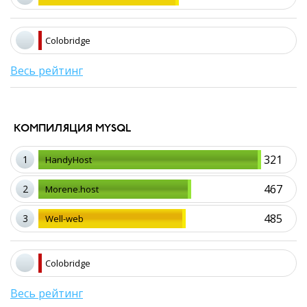
Colobridge
Весь рейтинг
КОМПИЛЯЦИЯ MYSQL
321
1
HandyHost
467
2
Morene.host
485
3
Well-web
Colobridge
Весь рейтинг