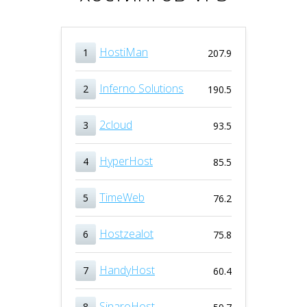
HostiMan
1
207.9
Inferno Solutions
2
190.5
2cloud
3
93.5
HyperHost
4
85.5
TimeWeb
5
76.2
Hostzealot
6
75.8
HandyHost
7
60.4
SinaroHost
8