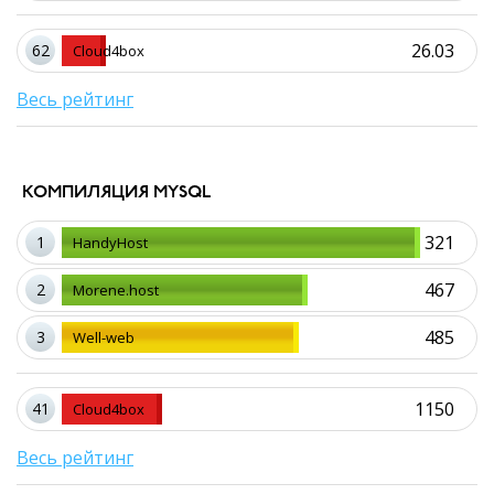
26.03
62
Cloud4box
Весь рейтинг
КОМПИЛЯЦИЯ MYSQL
321
1
HandyHost
467
2
Morene.host
485
3
Well-web
1150
41
Cloud4box
Весь рейтинг