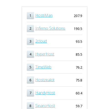
HostiMan
1
207.9
Inferno Solutions
2
190.5
2cloud
3
93.5
HyperHost
4
85.5
TimeWeb
5
76.2
Hostzealot
6
75.8
HandyHost
7
60.4
SinaroHost
8
59.7