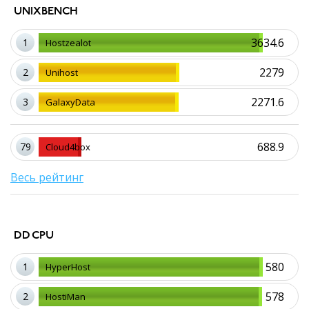
UNIXBENCH
3634.6
1
Hostzealot
2279
2
Unihost
2271.6
3
GalaxyData
688.9
79
Cloud4box
Весь рейтинг
DD CPU
580
1
HyperHost
578
2
HostiMan