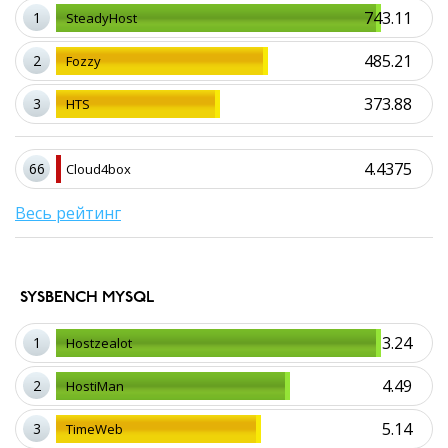
743.11
1
SteadyHost
485.21
2
Fozzy
373.88
3
HTS
4.4375
66
Cloud4box
Весь рейтинг
SYSBENCH MYSQL
3.24
1
Hostzealot
4.49
2
HostiMan
5.14
3
TimeWeb