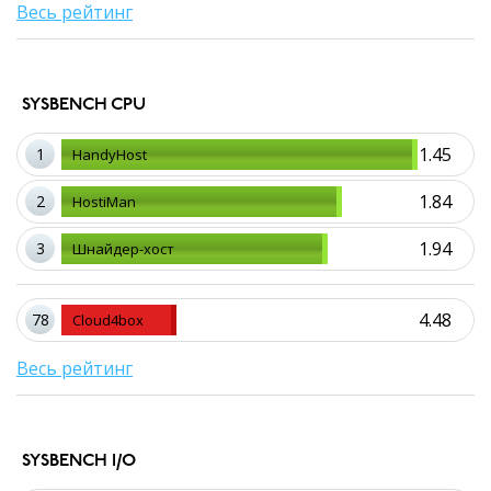
Весь рейтинг
SYSBENCH CPU
1.45
1
HandyHost
1.84
2
HostiMan
1.94
3
Шнайдер-хост
4.48
78
Cloud4box
Весь рейтинг
SYSBENCH I/O