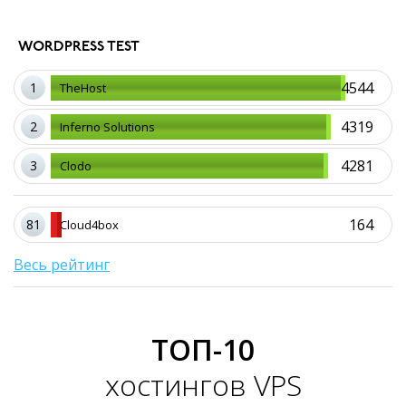
WORDPRESS TEST
4544
1
TheHost
4319
2
Inferno Solutions
4281
3
Clodo
164
81
Cloud4box
Весь рейтинг
ТОП-10
хостингов VPS