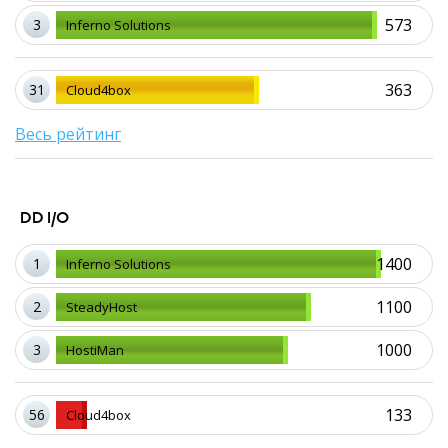
573
3
Inferno Solutions
363
31
Cloud4box
Весь рейтинг
DD I/O
1400
1
Inferno Solutions
1100
2
SteadyHost
1000
3
HostiMan
133
56
Cloud4box