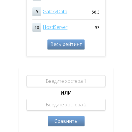
GalaxyData
9
56.3
HostiServer
10
53
Весь рейтинг
ИЛИ
Сравнить